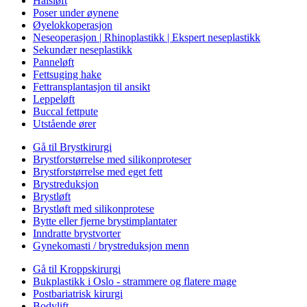
Halsløft
Poser under øynene
Øyelokkoperasjon
Neseoperasjon | Rhinoplastikk | Ekspert neseplastikk
Sekundær neseplastikk
Panneløft
Fettsuging hake
Fettransplantasjon til ansikt
Leppeløft
Buccal fettpute
Utstående ører
Gå til Brystkirurgi
Brystforstørrelse med silikonproteser
Brystforstørrelse med eget fett
Brystreduksjon
Brystløft
Brystløft med silikonprotese
Bytte eller fjerne brystimplantater
Inndratte brystvorter
Gynekomasti / brystreduksjon menn
Gå til Kroppskirurgi
Bukplastikk i Oslo - strammere og flatere mage
Postbariatrisk kirurgi
Bodylift