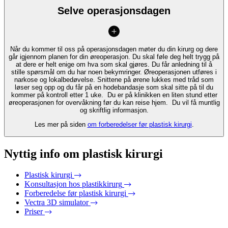
Selve operasjonsdagen
Når du kommer til oss på operasjonsdagen møter du din kirurg og dere
går igjennom planen for din øreoperasjon. Du skal føle deg helt trygg på
at dere er helt enige om hva som skal gjøres. Du får anledning til å
stille spørsmål om du har noen bekymringer. Øreoperasjonen utføres i
narkose og lokalbedøvelse. Snittene på ørene lukkes med tråd som
løser seg opp og du får på en hodebandasje som skal sitte på til du
kommer på kontroll etter 1 uke. Du er på klinikken en liten stund etter
øreoperasjonen for overvåkning før du kan reise hjem. Du vil få muntlig
og skriftlig informasjon.
Les mer på siden
om forberedelser før plastisk kirurgi
.
Nyttig info om plastisk kirurgi
Plastisk kirurgi
Konsultasjon hos plastikkirurg
Forberedelse før plastisk kirurgi
Vectra 3D simulator
Priser