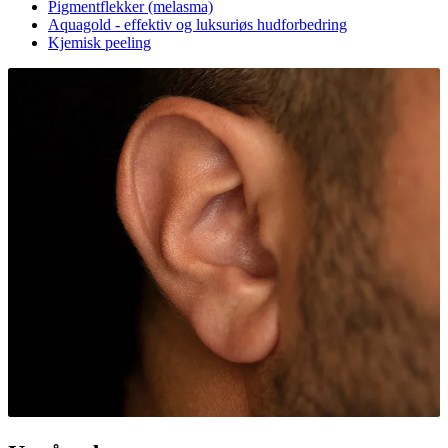
Pigmentflekker (melasma)
Aquagold - effektiv og luksuriøs hudforbedring
Kjemisk peeling