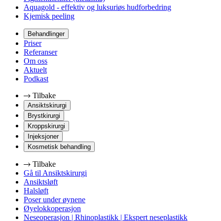
Aquagold - effektiv og luksuriøs hudforbedring
Kjemisk peeling
Behandlinger
Priser
Referanser
Om oss
Aktuelt
Podkast
Tilbake
Ansiktskirurgi
Brystkirurgi
Kroppskirurgi
Injeksjoner
Kosmetisk behandling
Tilbake
Gå til Ansiktskirurgi
Ansiktsløft
Halsløft
Poser under øynene
Øyelokkoperasjon
Neseoperasjon | Rhinoplastikk | Ekspert neseplastikk