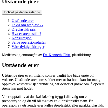
Utstående ører
Innhold på denne siden
Utstående ører
Fakta om øreplastikk
Øreplastikk pris
Hva er øreplastikk?
Konsultasjon
Selve operasjonsdagen
Våre dyktige kirurger
Medisinsk gjennomgått av
Dr. Kenneth Chiu
, plastikkirurg
Utstående ører
Utstående ører er en tilstand som er vanlig hos både unge og
voksne. Utstående ører som stikker mer ut fra hode kan for mange
oppleves kosmetisk sjenerende og har derfor et ønske om å operere
ørene inn mot hodet.
Vi er opptatt av at du skal føle deg trygg i ditt valg om en
øreoperasjon og du vil bli møtt av et kunnskapsrikt team. En
operasjon av utstående ører kalles øreplastikk eller aurikkelplastikk.