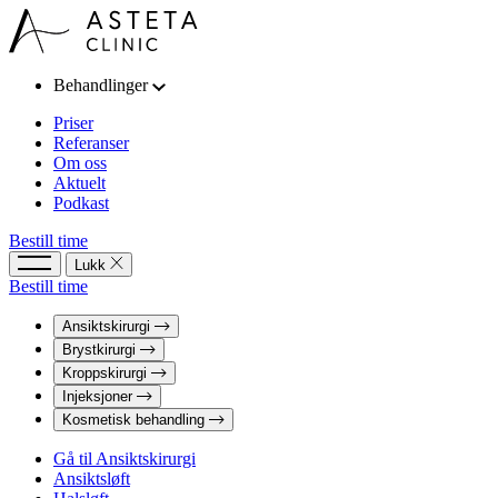
Behandlinger
Priser
Referanser
Om oss
Aktuelt
Podkast
Bestill time
Lukk
Bestill time
Ansiktskirurgi
Brystkirurgi
Kroppskirurgi
Injeksjoner
Kosmetisk behandling
Gå til Ansiktskirurgi
Ansiktsløft