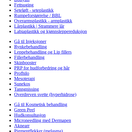
Fettsuging
Seteløft - seteplastikk
Rumpeforstørrelse / BBL
Overarmsplastikk - armplastikk
Lårplastikk | Strammere lår
Labiaplastikk og kjønnsleppereduksjon
Gå til Injeksjoner
Rynkebehandling
Leppebehandling og Lip fillers
Fillerbehandling
Skinbooster
PRP for hudforbedring og hår
Profhilo
Mesoterapi
Sunekos
Tanngnissing
Overdreven svette (hyperhidrose)
Gå til Kosmetisk behandling
Green Peel
Hudkonsultasjon
Microneedling med Dermapen
Aknearr
Pigmentflekker (melasma)