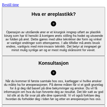
Bestill time
Hva er øreplastikk?
Operasjon av utstående ører er et kirurgisk inngrep utført av plastikk
kirurg som har til hensikt å korrigere ørets stilling fra hodet og utseende
av folden på øret. Dette gjøres med ulike teknikker der form og vinkel
er vanligst endringer som etterspørres. I alle tilfeller må ørets brusk
endres, vanligvis med mini-invasiv teknikk. Det betyr at inngrepet gir
minst mulig synlige arr og er mest mulig skånsomt for vevet.
Konsultasjon
Når du kommer til første samtale hos oss, kartlegger vi hvilke ønsker
du måtte ha for øreoperasjonen. På denne måten får vi et godt grunnlag
for å gi deg råd basert på dine bekymringer og ønsker. Du vil få
informasjon om hva du kan forvente deg av resultat. Det blir satt av god
tid slik at du får svar på alle dine spørsmål. Vi vil også forklare deg
hvordan du forholder deg i tiden før og etter en øreoperasjon hos oss.