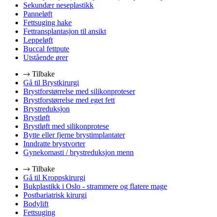
Sekundær neseplastikk
Panneløft
Fettsuging hake
Fettransplantasjon til ansikt
Leppeløft
Buccal fettpute
Utstående ører
Tilbake
Gå til Brystkirurgi
Brystforstørrelse med silikonproteser
Brystforstørrelse med eget fett
Brystreduksjon
Brystløft
Brystløft med silikonprotese
Bytte eller fjerne brystimplantater
Inndratte brystvorter
Gynekomasti / brystreduksjon menn
Tilbake
Gå til Kroppskirurgi
Bukplastikk i Oslo - strammere og flatere mage
Postbariatrisk kirurgi
Bodylift
Fettsuging