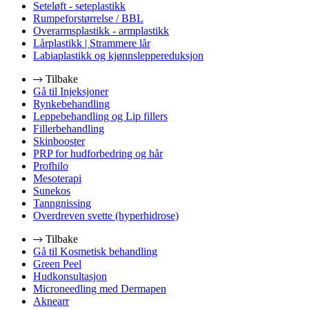
Seteløft - seteplastikk
Rumpeforstørrelse / BBL
Overarmsplastikk - armplastikk
Lårplastikk | Strammere lår
Labiaplastikk og kjønnsleppereduksjon
Tilbake
Gå til Injeksjoner
Rynkebehandling
Leppebehandling og Lip fillers
Fillerbehandling
Skinbooster
PRP for hudforbedring og hår
Profhilo
Mesoterapi
Sunekos
Tanngnissing
Overdreven svette (hyperhidrose)
Tilbake
Gå til Kosmetisk behandling
Green Peel
Hudkonsultasjon
Microneedling med Dermapen
Aknearr