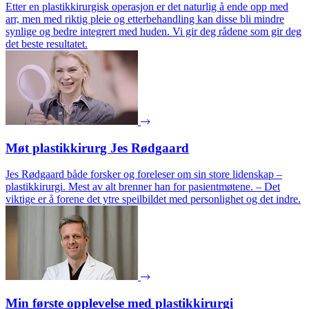
Etter en plastikkirurgisk operasjon er det naturlig å ende opp med
arr, men med riktig pleie og etterbehandling kan disse bli mindre
synlige og bedre integrert med huden. Vi gir deg rådene som gir deg
det beste resultatet.
Møt plastikkirurg Jes Rødgaard
Jes Rødgaard både forsker og foreleser om sin store lidenskap –
plastikkirurgi. Mest av alt brenner han for pasientmøtene. – Det
viktige er å forene det ytre speilbildet med personlighet og det indre.
Min første opplevelse med plastikkirurgi