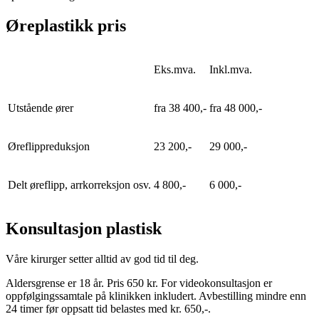
Øreplastikk pris
Eks.mva.
Inkl.mva.
Utstående ører
fra 38 400,-
fra 48 000,-
Øreflippreduksjon
23 200,-
29 000,-
Delt øreflipp, arrkorreksjon osv.
4 800,-
6 000,-
Konsultasjon plastisk
Våre kirurger setter alltid av god tid til deg.
Aldersgrense er 18 år. Pris 650 kr. For videokonsultasjon er
oppfølgingssamtale på klinikken inkludert. Avbestilling mindre enn
24 timer før oppsatt tid belastes med kr. 650,-.