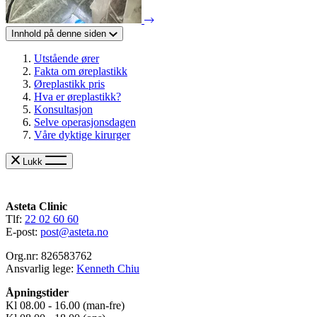
Innhold på denne siden
Utstående ører
Fakta om øreplastikk
Øreplastikk pris
Hva er øreplastikk?
Konsultasjon
Selve operasjonsdagen
Våre dyktige kirurger
Lukk
Asteta Clinic
Tlf:
22 02 60 60
E-post:
post@asteta.no
Org.nr: 826583762
Ansvarlig lege:
Kenneth Chiu
Åpningstider
Kl 08.00 - 16.00 (man-fre)