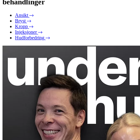
behandlinger
Ansikt
Bryst
Kropp
Injeksjoner
Hudforbedring