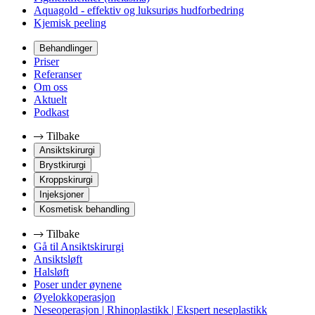
Aquagold - effektiv og luksuriøs hudforbedring
Kjemisk peeling
Behandlinger
Priser
Referanser
Om oss
Aktuelt
Podkast
Tilbake
Ansiktskirurgi
Brystkirurgi
Kroppskirurgi
Injeksjoner
Kosmetisk behandling
Tilbake
Gå til Ansiktskirurgi
Ansiktsløft
Halsløft
Poser under øynene
Øyelokkoperasjon
Neseoperasjon | Rhinoplastikk | Ekspert neseplastikk