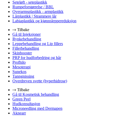
Seteløft - seteplastikk
Rumpeforstørrelse / BBL
Overarmsplastikk - armplastikk
Lårplastikk | Strammere lår
Labiaplastikk og kjønnsleppereduksjon
Tilbake
Gå til Injeksjoner
Rynkebehandling
Leppebehandling og Lip fillers
Fillerbehandling
Skinbooster
PRP for hudforbedring og hår
Profhilo
Mesoterapi
Sunekos
Tanngnissing
Overdreven svette (hyperhidrose)
Tilbake
Gå til Kosmetisk behandling
Green Peel
Hudkonsultasjon
Microneedling med Dermapen
Aknearr