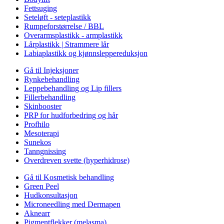
Fettsuging
Seteløft - seteplastikk
Rumpeforstørrelse / BBL
Overarmsplastikk - armplastikk
Lårplastikk | Strammere lår
Labiaplastikk og kjønnsleppereduksjon
Gå til Injeksjoner
Rynkebehandling
Leppebehandling og Lip fillers
Fillerbehandling
Skinbooster
PRP for hudforbedring og hår
Profhilo
Mesoterapi
Sunekos
Tanngnissing
Overdreven svette (hyperhidrose)
Gå til Kosmetisk behandling
Green Peel
Hudkonsultasjon
Microneedling med Dermapen
Aknearr
Pigmentflekker (melasma)