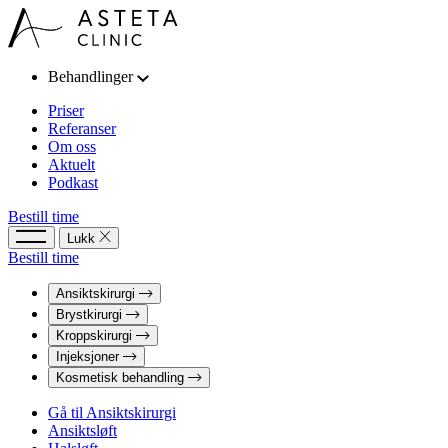
Behandlinger
Priser
Referanser
Om oss
Aktuelt
Podkast
Bestill time
Lukk
Bestill time
Ansiktskirurgi
Brystkirurgi
Kroppskirurgi
Injeksjoner
Kosmetisk behandling
Gå til Ansiktskirurgi
Ansiktsløft