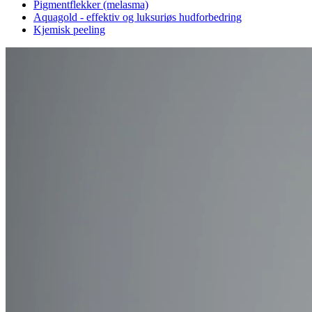
Pigmentflekker (melasma)
Aquagold - effektiv og luksuriøs hudforbedring
Kjemisk peeling