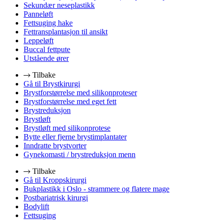
Sekundær neseplastikk
Panneløft
Fettsuging hake
Fettransplantasjon til ansikt
Leppeløft
Buccal fettpute
Utstående ører
Tilbake
Gå til Brystkirurgi
Brystforstørrelse med silikonproteser
Brystforstørrelse med eget fett
Brystreduksjon
Brystløft
Brystløft med silikonprotese
Bytte eller fjerne brystimplantater
Inndratte brystvorter
Gynekomasti / brystreduksjon menn
Tilbake
Gå til Kroppskirurgi
Bukplastikk i Oslo - strammere og flatere mage
Postbariatrisk kirurgi
Bodylift
Fettsuging