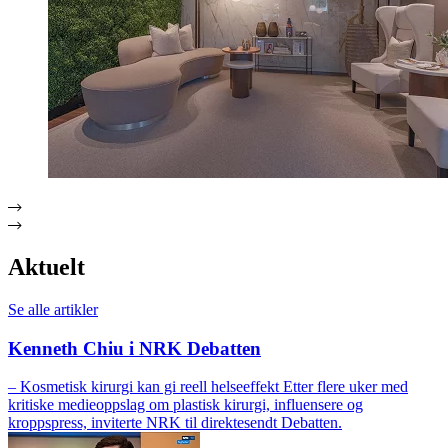
Aktuelt
Se alle artikler
Kenneth Chiu i NRK Debatten
– Kosmetisk kirurgi kan gi reell helseeffekt Etter flere uker med
kritiske medieoppslag om plastisk kirurgi, influensere og
kroppspress, inviterte NRK til direktesendt Debatten.