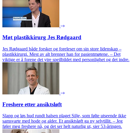
Møt plastikkirurg Jes Rødgaard
Jes Rødgaard både forsker og foreleser om sin store lidenskap –
plastikkirurgi. Mest av alt brenner han for pasientmøtene. – Det
viktige er å forene det ytre speilbildet med personlighet og det indre.
Freshere etter ansiktsløft
Slapp og løs hud rundt halsen plaget Silje, som følte utseende ikke
samsvarte med hode og alder. Et ansiktsløft ga ny selvtillit. – Jeg
føler meg freshere nå, og det ser helt naturlig ut, sier 53-åringen.