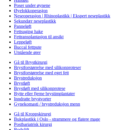
Halsløft
Poser under øynene
Øyelokkoperasjon
Neseoperasjon | Rhinoplastikk | Ekspert neseplastikk
Sekundær neseplastikk
Panneløft
Fettsuging hake
Fettransplantasjon til ansikt
Leppeløft
Buccal fettpute
Utstående ører
Gå til Brystkirurgi
Brystforstørrelse med silikonproteser
Brystforstørrelse med eget fett
Brystreduksjon
Brystløft
Brystløft med silikonprotese
Bytte eller fjerne brystimplantater
Inndratte brystvorter
Gynekomasti / brystreduksjon menn
Gå til Kroppskirurgi
Bukplastikk i Oslo - strammere og flatere mage
Postbariatrisk kirurgi
Bodylift