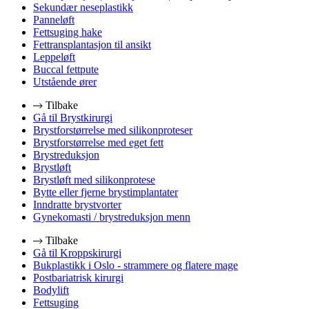
Sekundær neseplastikk
Panneløft
Fettsuging hake
Fettransplantasjon til ansikt
Leppeløft
Buccal fettpute
Utstående ører
Tilbake
Gå til Brystkirurgi
Brystforstørrelse med silikonproteser
Brystforstørrelse med eget fett
Brystreduksjon
Brystløft
Brystløft med silikonprotese
Bytte eller fjerne brystimplantater
Inndratte brystvorter
Gynekomasti / brystreduksjon menn
Tilbake
Gå til Kroppskirurgi
Bukplastikk i Oslo - strammere og flatere mage
Postbariatrisk kirurgi
Bodylift
Fettsuging