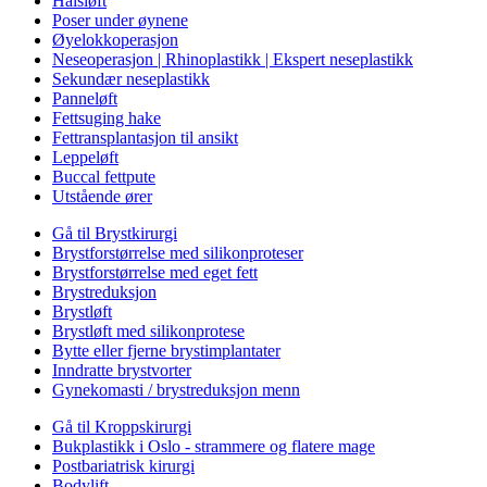
Halsløft
Poser under øynene
Øyelokkoperasjon
Neseoperasjon | Rhinoplastikk | Ekspert neseplastikk
Sekundær neseplastikk
Panneløft
Fettsuging hake
Fettransplantasjon til ansikt
Leppeløft
Buccal fettpute
Utstående ører
Gå til Brystkirurgi
Brystforstørrelse med silikonproteser
Brystforstørrelse med eget fett
Brystreduksjon
Brystløft
Brystløft med silikonprotese
Bytte eller fjerne brystimplantater
Inndratte brystvorter
Gynekomasti / brystreduksjon menn
Gå til Kroppskirurgi
Bukplastikk i Oslo - strammere og flatere mage
Postbariatrisk kirurgi
Bodylift