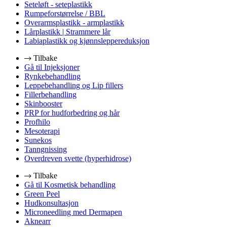
Seteløft - seteplastikk
Rumpeforstørrelse / BBL
Overarmsplastikk - armplastikk
Lårplastikk | Strammere lår
Labiaplastikk og kjønnsleppereduksjon
Tilbake
Gå til Injeksjoner
Rynkebehandling
Leppebehandling og Lip fillers
Fillerbehandling
Skinbooster
PRP for hudforbedring og hår
Profhilo
Mesoterapi
Sunekos
Tanngnissing
Overdreven svette (hyperhidrose)
Tilbake
Gå til Kosmetisk behandling
Green Peel
Hudkonsultasjon
Microneedling med Dermapen
Aknearr