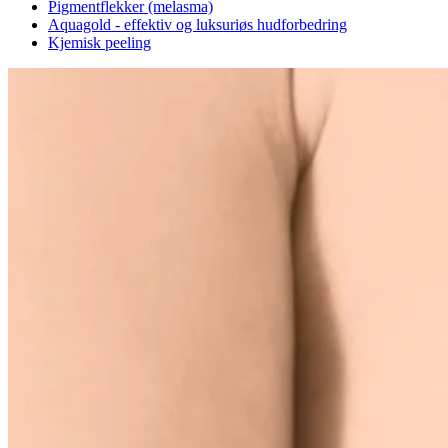
Pigmentflekker (melasma)
Aquagold - effektiv og luksuriøs hudforbedring
Kjemisk peeling