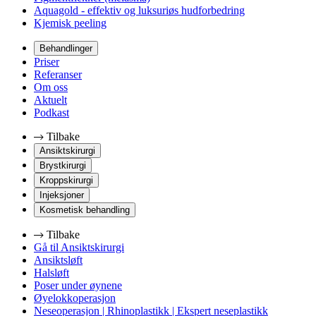
Aquagold - effektiv og luksuriøs hudforbedring
Kjemisk peeling
Behandlinger
Priser
Referanser
Om oss
Aktuelt
Podkast
Tilbake
Ansiktskirurgi
Brystkirurgi
Kroppskirurgi
Injeksjoner
Kosmetisk behandling
Tilbake
Gå til Ansiktskirurgi
Ansiktsløft
Halsløft
Poser under øynene
Øyelokkoperasjon
Neseoperasjon | Rhinoplastikk | Ekspert neseplastikk