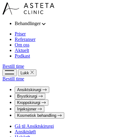
Behandlinger
Priser
Referanser
Om oss
Aktuelt
Podkast
Bestill time
Lukk
Bestill time
Ansiktskirurgi
Brystkirurgi
Kroppskirurgi
Injeksjoner
Kosmetisk behandling
Gå til Ansiktskirurgi
Ansiktsløft