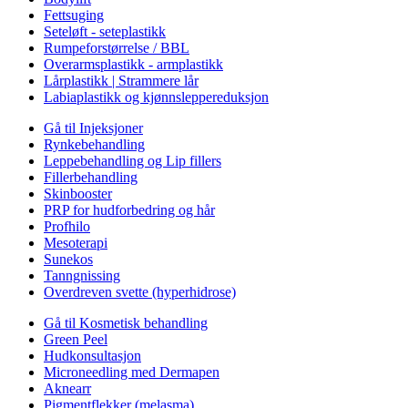
Fettsuging
Seteløft - seteplastikk
Rumpeforstørrelse / BBL
Overarmsplastikk - armplastikk
Lårplastikk | Strammere lår
Labiaplastikk og kjønnsleppereduksjon
Gå til Injeksjoner
Rynkebehandling
Leppebehandling og Lip fillers
Fillerbehandling
Skinbooster
PRP for hudforbedring og hår
Profhilo
Mesoterapi
Sunekos
Tanngnissing
Overdreven svette (hyperhidrose)
Gå til Kosmetisk behandling
Green Peel
Hudkonsultasjon
Microneedling med Dermapen
Aknearr
Pigmentflekker (melasma)