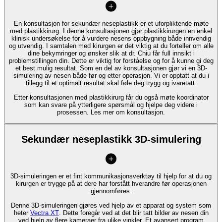
En konsultasjon for sekundær neseplastikk er et uforpliktende møte
med plastikkirurg. I denne konsultasjonen gjør plastikkirurgen en enkel
klinisk undersøkelse for å vurdere nesens oppbygning både innvendig
og utvendig. I samtalen med kirurgen er det viktig at du forteller om alle
dine bekymringer og ønsker slik at dr. Chiu får full innsikt i
problemstillingen din. Dette er viktig for forståelse og for å kunne gi deg
et best mulig resultat. Som en del av konsultasjonen gjør vi en 3D-
simulering av nesen både før og etter operasjon. Vi er opptatt at du i
tillegg til et optimalt resultat skal føle deg trygg og ivaretatt.
Etter konsultasjonen med plastikkirurg får du også møte koordinator
som kan svare på ytterligere spørsmål og hjelpe deg videre i
prosessen. Les mer om konsultasjon.
Sekundær neseplastikk 3D-simulering
3D-simuleringen er et fint kommunikasjonsverktøy til hjelp for at du og
kirurgen er trygge på at dere har forstått hverandre før operasjonen
gjennomføres.
Denne 3D-simuleringen gjøres ved hjelp av et apparat og system som
heter
Vectra XT
. Dette foregår ved at det blir tatt bilder av nesen din
ved hjelp av flere kameraer fra ulike vinkler. Et avansert program