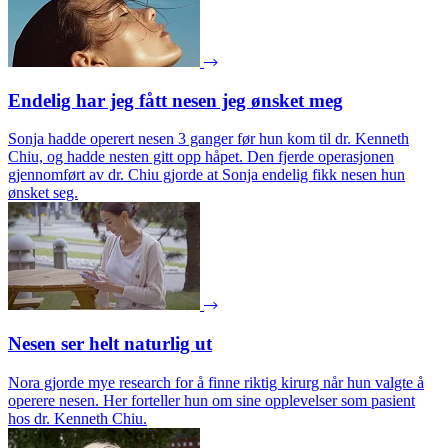
Endelig har jeg fått nesen jeg ønsket meg
Sonja hadde operert nesen 3 ganger før hun kom til dr. Kenneth
Chiu, og hadde nesten gitt opp håpet. Den fjerde operasjonen
gjennomført av dr. Chiu gjorde at Sonja endelig fikk nesen hun
ønsket seg.
Nesen ser helt naturlig ut
Nora gjorde mye research for å finne riktig kirurg når hun valgte å
operere nesen. Her forteller hun om sine opplevelser som pasient
hos dr. Kenneth Chiu.