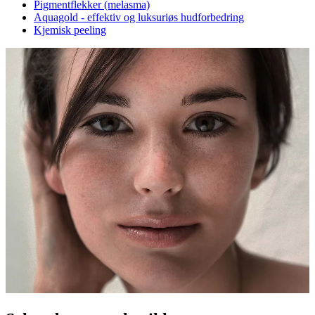
Pigmentflekker (melasma)
Aquagold - effektiv og luksuriøs hudforbedring
Kjemisk peeling