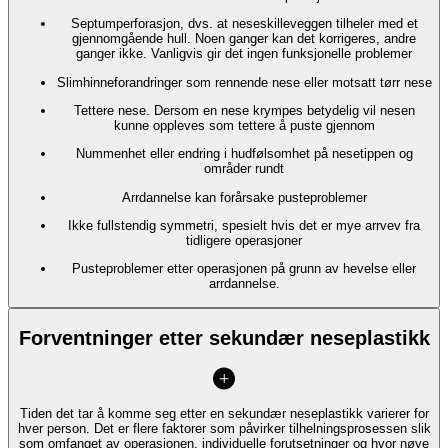
Septumperforasjon, dvs. at neseskilleveggen tilheler med et
gjennomgående hull. Noen ganger kan det korrigeres, andre
ganger ikke. Vanligvis gir det ingen funksjonelle problemer
Slimhinneforandringer som rennende nese eller motsatt tørr nese
Tettere nese. Dersom en nese krympes betydelig vil nesen
kunne oppleves som tettere å puste gjennom
Nummenhet eller endring i hudfølsomhet på nesetippen og
områder rundt
Arrdannelse kan forårsake pusteproblemer
Ikke fullstendig symmetri, spesielt hvis det er mye arrvev fra
tidligere operasjoner
Pusteproblemer etter operasjonen på grunn av hevelse eller
arrdannelse.
Forventninger etter sekundær neseplastikk
Tiden det tar å komme seg etter en sekundær neseplastikk varierer for
hver person. Det er flere faktorer som påvirker tilhelningsprosessen slik
som omfanget av operasjonen, individuelle forutsetninger og hvor nøye