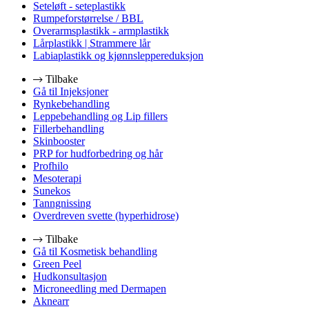
Seteløft - seteplastikk
Rumpeforstørrelse / BBL
Overarmsplastikk - armplastikk
Lårplastikk | Strammere lår
Labiaplastikk og kjønnsleppereduksjon
Tilbake
Gå til Injeksjoner
Rynkebehandling
Leppebehandling og Lip fillers
Fillerbehandling
Skinbooster
PRP for hudforbedring og hår
Profhilo
Mesoterapi
Sunekos
Tanngnissing
Overdreven svette (hyperhidrose)
Tilbake
Gå til Kosmetisk behandling
Green Peel
Hudkonsultasjon
Microneedling med Dermapen
Aknearr