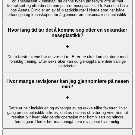
og spesialisert kunnskap, da denne typen prosedyre ofte er mer
komplisert og utfordrende enn primær neseplastikk. Dr. Kenneth Chiu
hos Asteta Clinic er en av få plastikkirurger i Norge som har både
erfaringen og kunnskapen for å gjennomføre sekundær neseplastikk.
Hvor lang tid tar det å komme seg etter en sekundær
neseplastikk?
De to første ukene bør du være i ro. Etter tre uker kan du starte med
forsiktig trening. Etter seks uker kan du gjenoppta alle dine vanlige
aktiviteter.
Hvor mange revisjoner kan jeg gjennomføre på nesen
min?
Dette er helt individuelt og avhenger av en rekke ulike faktorer. Hver
gang en neseplastikk utføres, endres nesens struktur og vev. Som et
resultat blir hver påfølgende operasjon mer komplisert og mindre
forutsigbar. Derfor bør man unngå flere revisjoner hvis mulig.