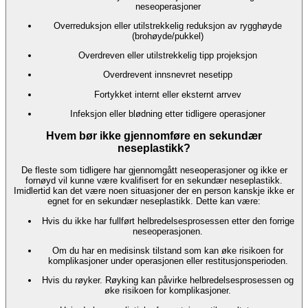
neseoperasjoner
Overreduksjon eller utilstrekkelig reduksjon av rygghøyde
(brohøyde/pukkel)
Overdreven eller utilstrekkelig tipp projeksjon
Overdrevent innsnevret nesetipp
Fortykket internt eller eksternt arrvev
Infeksjon eller blødning etter tidligere operasjoner
Hvem bør ikke gjennomføre en sekundær
neseplastikk?
De fleste som tidligere har gjennomgått neseoperasjoner og ikke er
fornøyd vil kunne være kvalifisert for en sekundær neseplastikk.
Imidlertid kan det være noen situasjoner der en person kanskje ikke er
egnet for en sekundær neseplastikk. Dette kan være:
Hvis du ikke har fullført helbredelsesprosessen etter den forrige
neseoperasjonen.
Om du har en medisinsk tilstand som kan øke risikoen for
komplikasjoner under operasjonen eller restitusjonsperioden.
Hvis du røyker. Røyking kan påvirke helbredelsesprosessen og
øke risikoen for komplikasjoner.