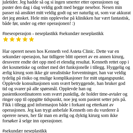
juletider. Jeg hadde så og si ingen smerter etter operasjonen og
puster den dag i dag veldig godt med begge nesebor. Nesen min
passer nå ansiktet mitt veldig godt og ser naturlig ut, som var akkurat
det jeg ønsket. Hele min opplevelse på klinikken har vært fantastisk,
både før, under og etter operasjonen! :)
#neseoperasjon - neseplastikk
#sekundær neseplastikk
Har operert nesen hos Kenneth ved Asteta Clinic. Dette var en
sekundær operasjon, har tidligere blitt operert av en annen kirurg,
dessverre endte det opp med et elendig resultat. Kenneth rettet opp i
det kosmetiske og ordnet med det funksjonelle i tillegg. Hyggelig og
ærlig kirurg som ikke gir urealistiske forventninger, han var veldig
tydelig på risiko og mulige komplikasjoner for mitt utgangspunkt.
Opplevde konsultasjonen som svært betryggende, han bruker god
tid og svarer på alle spørsmål. Opplevde han og
pasientkoordinatoren som svært punktlig, de holder time-avtaler og
ringer opp til oppgitte tidspunkt, noe jeg som pasient setter pris på.
Fikk i tillegg god informasjon både i forkant og etterkant av
operasjonen. Jeg kan trygt anbefale Kenneth om du vurderer å
operere nesen, her får man en ærlig og dyktig kirurg som ikke
forsøker å selge inn operasjoner.
#sekundær neseplastikk