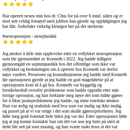
Har operert nesen min hos dr. Chiu for nå over 6 mnd. siden og er
stort sett veldig fornøyd med jobben han gjorde og oppfølgingen jeg
har fått. Anbefaler virkelig kirurgen her på det sterkeste.
#neseoperasjon - neseplastikk
Jeg ønsker å dele min opplevelse etter en vellykket neseoperasjon
som ble gjennomført av Kenneth i 2022. Jeg hadde tidligere
gjennomgått en septumpastikk hos det offentlige som ikke var
vellykket og beslutningen om å operere hos Kenneth var derfor
nøye vurdert. Prosessen og konsultasjonene jeg hadde med Kenneth
før operasjonen gjorde at jeg hadde en god magefølelse på at
operasjonen kom til å gå bra. Kenneth var hyggelig og
forståelsesfull ovenfor problemene som hadde oppstått etter min
forrige operasjon, og han forklarte meg nøye det som måtte gjøres
for å fikse pusteproblemene jeg hadde, og mine estetiske ønsker.
Han var ærlig og realistisk med hva som var mulig og ikke mulig,
og passet på at vi var enige i det som skulle gjøres/prioriteres. Jeg
følte meg godt ivaretatt hele tiden jeg var der. Etter operasjonen følte
jeg at jeg kunne kontakte han om det var noe jeg lurte på uten at
dette ble sett på som masing, og han svarte raskt tross at det var