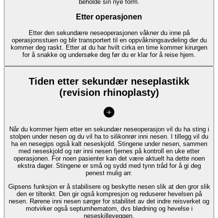
beholde sin nye form.
Etter operasjonen
Etter den sekundære neseoperasjonen våkner du inne på
operasjonsstuen og blir transportert til en oppvåkningsavdeling der du
kommer deg raskt. Etter at du har hvilt cirka en time kommer kirurgen
for å snakke og undersøke deg før du er klar for å reise hjem.
Tiden etter sekundær neseplastikk
(revision rhinoplasty)
Når du kommer hjem etter en sekundær neseoperasjon vil du ha sting i
stolpen under nesen og du vil ha to silikonrør inni nesen. I tillegg vil du
ha en nesegips også kalt neseskjold. Stingene under nesen, sammen
med neseskjold og rør inni nesen fjernes på kontroll en uke etter
operasjonen. For noen pasienter kan det være aktuelt ha dette noen
ekstra dager. Stingene er små og sydd med tynn tråd for å gi deg
penest mulig arr.
Gipsens funksjon er å stabilisere og beskytte nesen slik at den gror slik
den er tiltenkt. Den gir også kompresjon og reduserer hevelsen på
nesen. Rørene inni nesen sørger for stabilitet av det indre reisverket og
motvirker også septumhematom, dvs blødning og hevelse i
neseskilleveggen.