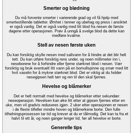
Smerter og blødning
Du må forvente smerter i varierende grad og vil få hjelp med
smertestillende tabletter. Ømhet i tenner og ubehag og press i ansiktet
er også vanlig. Det er også vanlig med litt blod fra nesen de første
dagene etter operasjonen. Prøv å unngå å svelge blod da dette kan
medføre kvalme.
Stell av nesen første uken
Du kan forsiktig skylle nesen med saltvann for å hindre at det blir helt
tett. Du kan utføre forsiktig rens under, og noen millimeter inn i,
neseborene for å forhindre eller fjerne størknet blod i nesen. Vær
forsiktig og bruk eventuelt litt vann på en bomullspinne og smør med litt
hvit vaselin for å mykne størknet blod. Det er viktig at du holder
nesegipsen helt tørr og ren til den skal fjernes.
Hevelse og blåmerker
Det er helt normalt med hevelse og blåmerker etter sekundær
neseoperasjon. Hevelsen kan øke litt etter at gipsen fjernes etter en
uke, men vil gradvis reduseres igjen. 2 uker etter operasjonen er nesen
i de fleste tilfeller mindre hoven og blåmerkene borte. Den fulle
tilhelningsprosessen tar tid og krever at du er tålmodig. Det kan ta fra et
halvt til ett år, og noen ganger lenger tid, før all hevelse er borte.
Generelle tips