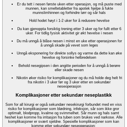
Er du tett i nesen første uken etter operasjon, og må puste med
munnen, kan smeltetabletter fra apotek hjelpe å fukte
munnslimhinnen og forhindre tørr og sår hals
Hold hodet høyt i 1-2 uker for å redusere hevelse
Du kan gjenoppta forsiktig trening etter 3 uker og for fullt etter 6
uker. For tidlig fysisk aktivitet gir økt hevelse i nesen
Du må unngå å blåse nesen i minst en uke etter operasjonen for
å unngå skade på vevet som leges
Unngå eksponering for direkte sollys og varme da dette kan øke
hevelse og forsinke helbredelsen
Behold nesegipsen i den angitte perioden for å unngå å berøre
eller skade nesen
Nikotin øker risiko for komplikasjoner og du må holde deg helt fri
fra nikotin i 3 uker før og 3 uker etter en sekundær
neseoperasjon
Komplikasjoner etter sekundær neseplastikk
Som for all kirurgi er også sekundær nesekirurgi forbundet med en viss
risiko for komplikasjoner som blødning, infeksjon, sår som ikke gror
optimalt, blodpropp, kvalme og svimmelhet. Sår munn og hals samt
heshet kan komme fra irritasjon fra tuben som brukes ved narkose. Alle
komplikasjoner er svært sjeldne. Spesielle komplikasjoner som kan
komme etter sekundær neseoperasjon: