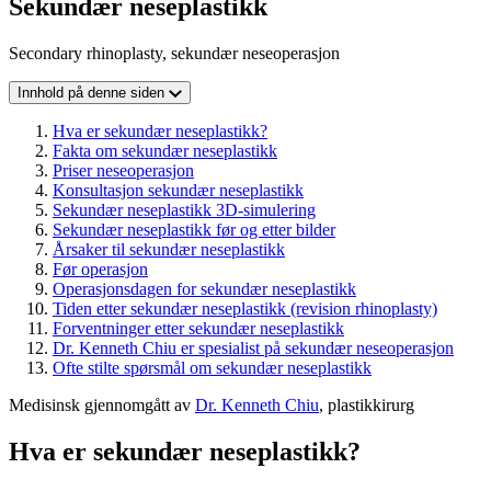
Sekundær neseplastikk
Secondary rhinoplasty, sekundær neseoperasjon
Innhold på denne siden
Hva er sekundær neseplastikk?
Fakta om sekundær neseplastikk
Priser neseoperasjon
Konsultasjon sekundær neseplastikk
Sekundær neseplastikk 3D-simulering
Sekundær neseplastikk før og etter bilder
Årsaker til sekundær neseplastikk
Før operasjon
Operasjonsdagen for sekundær neseplastikk
Tiden etter sekundær neseplastikk (revision rhinoplasty)
Forventninger etter sekundær neseplastikk
Dr. Kenneth Chiu er spesialist på sekundær neseoperasjon
Ofte stilte spørsmål om sekundær neseplastikk
Medisinsk gjennomgått av
Dr. Kenneth Chiu
, plastikkirurg
Hva er sekundær neseplastikk?