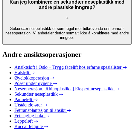
Kan jeg kombinere en sekundær neseplastikk med
andre plastiske inngrep?
Sekundær neseplastikk er som regel mer tidkrevende enn primær
neseoperasjon. Vi anbefaler derfor normalt ikke å kombinere med andre
inngrep.
Andre ansiktsoperasjoner
Ansiktsløft i Oslo – Trygg facelift hos erfarne spesialister
Halsløft
Øyelokkoperasjon
Poser under øynene
Neseoperasjon | Rhinoplastikk | Ekspert neseplastikk
Sekundær neseplastikk
Panneløft
Utstående ører
Fettransplantasjon til ansikt
Fettsuging hake
Leppeløft
Buccal fettpute