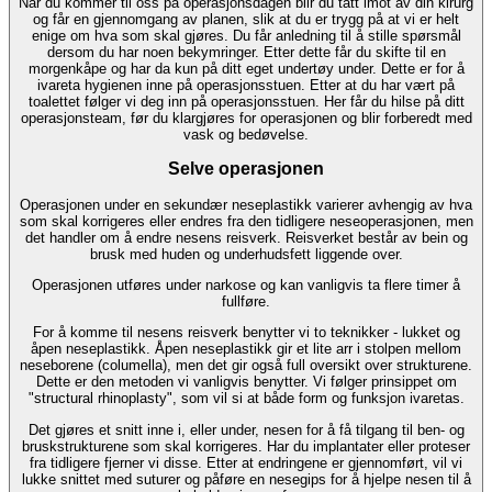
Når du kommer til oss på operasjonsdagen blir du tatt imot av din kirurg
og får en gjennomgang av planen, slik at du er trygg på at vi er helt
enige om hva som skal gjøres. Du får anledning til å stille spørsmål
dersom du har noen bekymringer. Etter dette får du skifte til en
morgenkåpe og har da kun på ditt eget undertøy under. Dette er for å
ivareta hygienen inne på operasjonsstuen. Etter at du har vært på
toalettet følger vi deg inn på operasjonsstuen. Her får du hilse på ditt
operasjonsteam, før du klargjøres for operasjonen og blir forberedt med
vask og bedøvelse.
Selve operasjonen
Operasjonen under en sekundær neseplastikk varierer avhengig av hva
som skal korrigeres eller endres fra den tidligere neseoperasjonen, men
det handler om å endre nesens reisverk. Reisverket består av bein og
brusk med huden og underhudsfett liggende over.
Operasjonen utføres under narkose og kan vanligvis ta flere timer å
fullføre.
For å komme til nesens reisverk benytter vi to teknikker - lukket og
åpen neseplastikk. Åpen neseplastikk gir et lite arr i stolpen mellom
neseborene (columella), men det gir også full oversikt over strukturene.
Dette er den metoden vi vanligvis benytter. Vi følger prinsippet om
"structural rhinoplasty", som vil si at både form og funksjon ivaretas.
Det gjøres et snitt inne i, eller under, nesen for å få tilgang til ben- og
bruskstrukturene som skal korrigeres. Har du implantater eller proteser
fra tidligere fjerner vi disse. Etter at endringene er gjennomført, vil vi
lukke snittet med suturer og påføre en nesegips for å hjelpe nesen til å