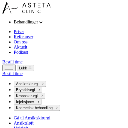
Behandlinger
Priser
Referanser
Om oss
Aktuelt
Podkast
Bestill time
Lukk
Bestill time
Ansiktskirurgi
Brystkirurgi
Kroppskirurgi
Injeksjoner
Kosmetisk behandling
Gå til Ansiktskirurgi
Ansiktsløft