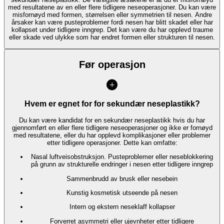
med resultatene av en eller flere tidligere neseoperasjoner. Du kan være
misfornøyd med formen, størrelsen eller symmetrien til nesen. Andre
årsaker kan være pusteproblemer fordi nesen har blitt skadet eller har
kollapset under tidligere inngrep. Det kan være du har opplevd traume
eller skade ved ulykke som har endret formen eller strukturen til nesen.
Før operasjon
Hvem er egnet for for sekundær neseplastikk?
Du kan være kandidat for en sekundær neseplastikk hvis du har
gjennomført en eller flere tidligere neseoperasjoner og ikke er fornøyd
med resultatene, eller du har opplevd komplikasjoner eller problemer
etter tidligere operasjoner. Dette kan omfatte:
Nasal luftveisobstruksjon. Pusteproblemer eller neseblokkering
på grunn av strukturelle endringer i nesen etter tidligere inngrep
Sammenbrudd av brusk eller nesebein
Kunstig kosmetisk utseende på nesen
Intern og ekstern neseklaff kollapser
Forverret asymmetri eller ujevnheter etter tidligere