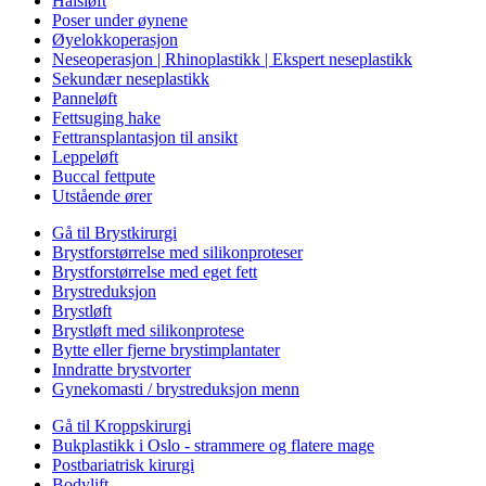
Halsløft
Poser under øynene
Øyelokkoperasjon
Neseoperasjon | Rhinoplastikk | Ekspert neseplastikk
Sekundær neseplastikk
Panneløft
Fettsuging hake
Fettransplantasjon til ansikt
Leppeløft
Buccal fettpute
Utstående ører
Gå til Brystkirurgi
Brystforstørrelse med silikonproteser
Brystforstørrelse med eget fett
Brystreduksjon
Brystløft
Brystløft med silikonprotese
Bytte eller fjerne brystimplantater
Inndratte brystvorter
Gynekomasti / brystreduksjon menn
Gå til Kroppskirurgi
Bukplastikk i Oslo - strammere og flatere mage
Postbariatrisk kirurgi
Bodylift