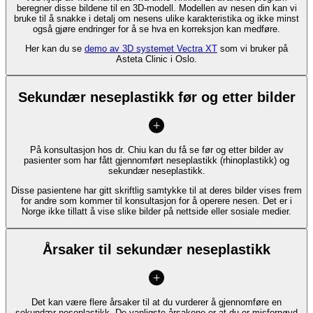
beregner disse bildene til en 3D-modell. Modellen av nesen din kan vi
bruke til å snakke i detalj om nesens ulike karakteristika og ikke minst
også gjøre endringer for å se hva en korreksjon kan medføre.
Her kan du se
demo av 3D systemet Vectra XT
som vi bruker på
Asteta Clinic i Oslo.
Sekundær neseplastikk før og etter bilder
På konsultasjon hos dr. Chiu kan du få se før og etter bilder av
pasienter som har fått gjennomført neseplastikk (rhinoplastikk) og
sekundær neseplastikk.
Disse pasientene har gitt skriftlig samtykke til at deres bilder vises frem
for andre som kommer til konsultasjon for å operere nesen. Det er i
Norge ikke tillatt å vise slike bilder på nettside eller sosiale medier.
Årsaker til sekundær neseplastikk
Det kan være flere årsaker til at du vurderer å gjennomføre en
sekundær neseplastikk. De vanligste årsakene er at du er misfornøyd