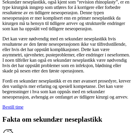
Sekundær neseplastikk, også kjent som “revision rhinoplasty”, er en
type kirurgisk inngrep som utføres for å korrigere eller forbedre
resultatene av en tidligere neseoperasjon. Denne typen
neseoperasjon er mer komplisert enn en primær neseplastikk da
kirurgen må ta hensyn til tidligere arrvev og strukturelle endringer
som kan ha oppstått ved tidligere neseoperasjon.
Det kan være nødvendig med en sekundær neseplastikk hvis
resultatene av den første neseoperasjonen ikke var tilfredsstillende,
eller hvis det har oppstått komplikasjoner. Dette kan være
asymmetri, ujevnheter, pusteproblemer, eller endringer i neseformen.
I noen tilfeller kan også en sekundær neseplastikk være nødvendig
hvis det har oppstått problemer som en infeksjon, blødning eller
skade på nesen etter den første operasjonen.
Fordi en sekundær neseplastikk er en mer avansert prosedyre, krever
den vanligvis mer erfaring og spesiell kompetanse. Det kan være
begrensninger i hva som kan oppnås med en sekundær
neseoperasjon, avhengig av omfanget av tidligere kirurgi og arrvev.
Bestill time
Fakta om sekundær neseplastikk