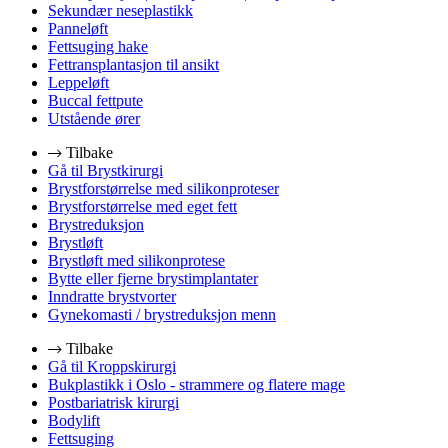
Sekundær neseplastikk
Panneløft
Fettsuging hake
Fettransplantasjon til ansikt
Leppeløft
Buccal fettpute
Utstående ører
Tilbake
Gå til Brystkirurgi
Brystforstørrelse med silikonproteser
Brystforstørrelse med eget fett
Brystreduksjon
Brystløft
Brystløft med silikonprotese
Bytte eller fjerne brystimplantater
Inndratte brystvorter
Gynekomasti / brystreduksjon menn
Tilbake
Gå til Kroppskirurgi
Bukplastikk i Oslo - strammere og flatere mage
Postbariatrisk kirurgi
Bodylift
Fettsuging