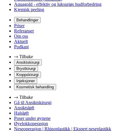
Aquagold - effektiv og luksuriøs hudforbedring
Kjemisk peeling
Behandlinger
Priser
Referanser
Om oss
Aktuelt
Podkast
Tilbake
Ansiktskirurgi
Brystkirurgi
Kroppskirurgi
Injeksjoner
Kosmetisk behandling
Tilbake
Gå til Ansiktskirurgi
Ansiktsløft
Halsløft
Poser under øynene
Øyelokkoperasjon
Neseoperasjon | Rhinoplastikk | Ekspert neseplastikk