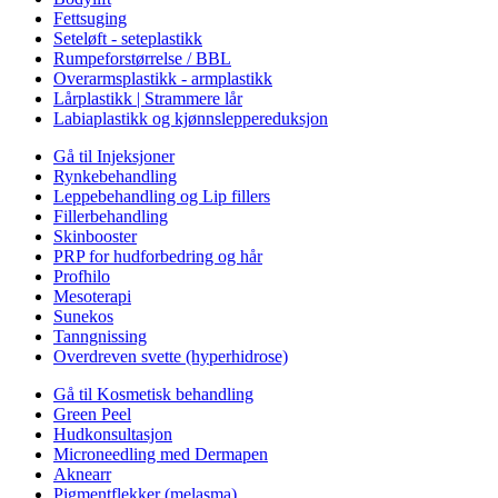
Fettsuging
Seteløft - seteplastikk
Rumpeforstørrelse / BBL
Overarmsplastikk - armplastikk
Lårplastikk | Strammere lår
Labiaplastikk og kjønnsleppereduksjon
Gå til Injeksjoner
Rynkebehandling
Leppebehandling og Lip fillers
Fillerbehandling
Skinbooster
PRP for hudforbedring og hår
Profhilo
Mesoterapi
Sunekos
Tanngnissing
Overdreven svette (hyperhidrose)
Gå til Kosmetisk behandling
Green Peel
Hudkonsultasjon
Microneedling med Dermapen
Aknearr
Pigmentflekker (melasma)