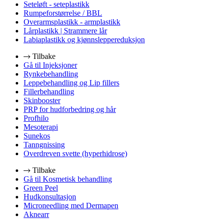
Seteløft - seteplastikk
Rumpeforstørrelse / BBL
Overarmsplastikk - armplastikk
Lårplastikk | Strammere lår
Labiaplastikk og kjønnsleppereduksjon
Tilbake
Gå til Injeksjoner
Rynkebehandling
Leppebehandling og Lip fillers
Fillerbehandling
Skinbooster
PRP for hudforbedring og hår
Profhilo
Mesoterapi
Sunekos
Tanngnissing
Overdreven svette (hyperhidrose)
Tilbake
Gå til Kosmetisk behandling
Green Peel
Hudkonsultasjon
Microneedling med Dermapen
Aknearr