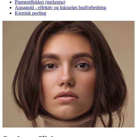
Pigmentflekker (melasma)
Aquagold - effektiv og luksuriøs hudforbedring
Kjemisk peeling