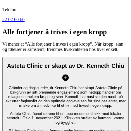
Telefon
22 02 60 60
Alle fortjener å trives i egen kropp
Vi mener at “Alle fortjener å trives i egen kropp”. Når kropp, sinn
og følelser er samstemt, fremmes livskvaliteten hos hver enkelt.
Asteta Clinic er skapt av Dr. Kenneth Chiu
Gründer og daglig leder, dr Kenneth Chiu har skapt Asteta Clinic på
bakgrunn av sitt brennende engasjement som nettopp handler om
relasjonen mellom kropp og sinn. Kenneth har reist verden rundt, på
jakt etter faginnsikt og den optimale opplevelsen for sine pasienter, med
ønske om å medvirke til et liv med trivsel i egen kropp.
Asteta Clinic åpnet dørene til en topp moderne klinikk med lokaler
sentralt i Oslo 1. november 2021. Klinikken stråler av harmoni, varme
og trygghet.
På Asteta Clinic skal vi fremme bedre levesett og positiv utvikling i