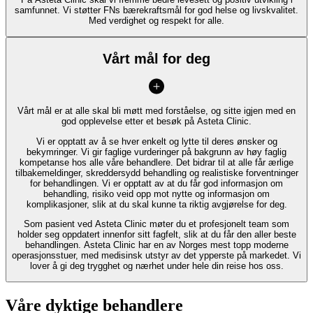
samfunnet. Vi støtter FNs bærekraftsmål for god helse og livskvalitet.
Med verdighet og respekt for alle.
Vårt mål for deg
Vårt mål er at alle skal bli møtt med forståelse, og sitte igjen med en
god opplevelse etter et besøk på Asteta Clinic.
Vi er opptatt av å se hver enkelt og lytte til deres ønsker og
bekymringer. Vi gir faglige vurderinger på bakgrunn av høy faglig
kompetanse hos alle våre behandlere. Det bidrar til at alle får ærlige
tilbakemeldinger, skreddersydd behandling og realistiske forventninger
for behandlingen. Vi er opptatt av at du får god informasjon om
behandling, risiko veid opp mot nytte og informasjon om
komplikasjoner, slik at du skal kunne ta riktig avgjørelse for deg.
Som pasient ved Asteta Clinic møter du et profesjonelt team som
holder seg oppdatert innenfor sitt fagfelt, slik at du får den aller beste
behandlingen. Asteta Clinic har en av Norges mest topp moderne
operasjonsstuer, med medisinsk utstyr av det ypperste på markedet. Vi
lover å gi deg trygghet og nærhet under hele din reise hos oss.
Våre dyktige behandlere