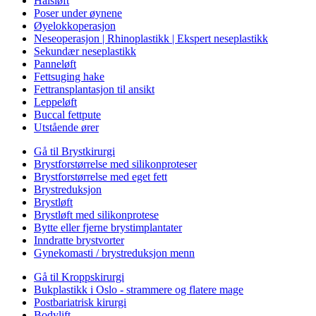
Halsløft
Poser under øynene
Øyelokkoperasjon
Neseoperasjon | Rhinoplastikk | Ekspert neseplastikk
Sekundær neseplastikk
Panneløft
Fettsuging hake
Fettransplantasjon til ansikt
Leppeløft
Buccal fettpute
Utstående ører
Gå til Brystkirurgi
Brystforstørrelse med silikonproteser
Brystforstørrelse med eget fett
Brystreduksjon
Brystløft
Brystløft med silikonprotese
Bytte eller fjerne brystimplantater
Inndratte brystvorter
Gynekomasti / brystreduksjon menn
Gå til Kroppskirurgi
Bukplastikk i Oslo - strammere og flatere mage
Postbariatrisk kirurgi
Bodylift