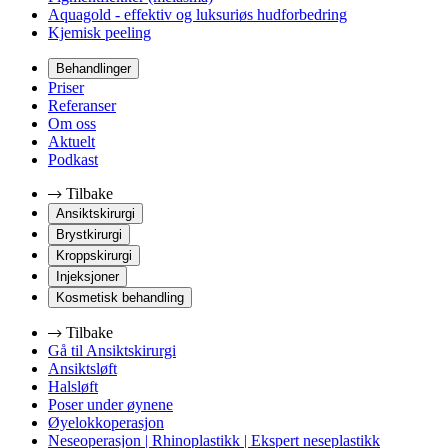
Aquagold - effektiv og luksuriøs hudforbedring
Kjemisk peeling
Behandlinger
Priser
Referanser
Om oss
Aktuelt
Podkast
Tilbake
Ansiktskirurgi
Brystkirurgi
Kroppskirurgi
Injeksjoner
Kosmetisk behandling
Tilbake
Gå til Ansiktskirurgi
Ansiktsløft
Halsløft
Poser under øynene
Øyelokkoperasjon
Neseoperasjon | Rhinoplastikk | Ekspert neseplastikk