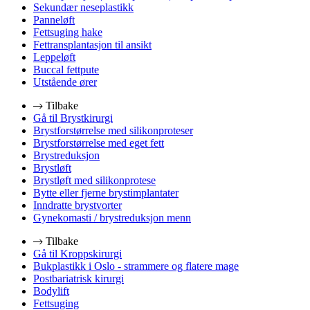
Sekundær neseplastikk
Panneløft
Fettsuging hake
Fettransplantasjon til ansikt
Leppeløft
Buccal fettpute
Utstående ører
Tilbake
Gå til Brystkirurgi
Brystforstørrelse med silikonproteser
Brystforstørrelse med eget fett
Brystreduksjon
Brystløft
Brystløft med silikonprotese
Bytte eller fjerne brystimplantater
Inndratte brystvorter
Gynekomasti / brystreduksjon menn
Tilbake
Gå til Kroppskirurgi
Bukplastikk i Oslo - strammere og flatere mage
Postbariatrisk kirurgi
Bodylift
Fettsuging