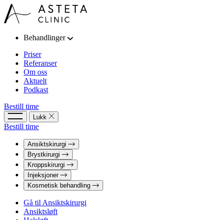
Behandlinger
Priser
Referanser
Om oss
Aktuelt
Podkast
Bestill time
Lukk
Bestill time
Ansiktskirurgi
Brystkirurgi
Kroppskirurgi
Injeksjoner
Kosmetisk behandling
Gå til Ansiktskirurgi
Ansiktsløft