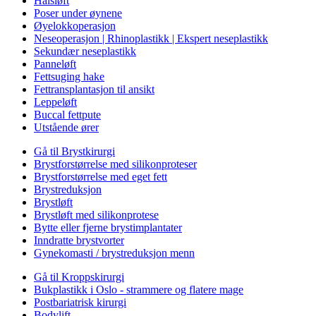
Halsløft
Poser under øynene
Øyelokkoperasjon
Neseoperasjon | Rhinoplastikk | Ekspert neseplastikk
Sekundær neseplastikk
Panneløft
Fettsuging hake
Fettransplantasjon til ansikt
Leppeløft
Buccal fettpute
Utstående ører
Gå til Brystkirurgi
Brystforstørrelse med silikonproteser
Brystforstørrelse med eget fett
Brystreduksjon
Brystløft
Brystløft med silikonprotese
Bytte eller fjerne brystimplantater
Inndratte brystvorter
Gynekomasti / brystreduksjon menn
Gå til Kroppskirurgi
Bukplastikk i Oslo - strammere og flatere mage
Postbariatrisk kirurgi
Bodylift