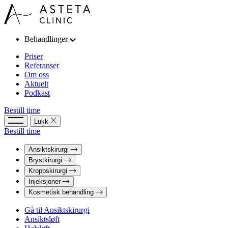
Behandlinger
Priser
Referanser
Om oss
Aktuelt
Podkast
Bestill time
Lukk
Bestill time
Ansiktskirurgi
Brystkirurgi
Kroppskirurgi
Injeksjoner
Kosmetisk behandling
Gå til Ansiktskirurgi
Ansiktsløft