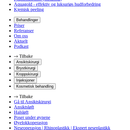
Aquagold - effektiv og luksuriøs hudforbedring
Kjemisk peeling
Behandlinger
Priser
Referanser
Om oss
Aktuelt
Podkast
Tilbake
Ansiktskirurgi
Brystkirurgi
Kroppskirurgi
Injeksjoner
Kosmetisk behandling
Tilbake
Gå til Ansiktskirurgi
Ansiktsløft
Halsløft
Poser under øynene
Øyelokkoperasjon
Neseoperasjon | Rhinoplastikk | Ekspert neseplastikk