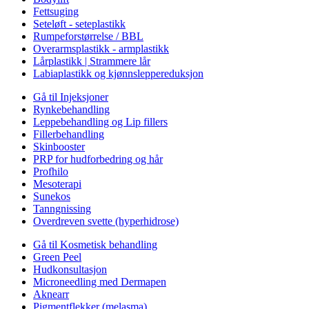
Fettsuging
Seteløft - seteplastikk
Rumpeforstørrelse / BBL
Overarmsplastikk - armplastikk
Lårplastikk | Strammere lår
Labiaplastikk og kjønnsleppereduksjon
Gå til Injeksjoner
Rynkebehandling
Leppebehandling og Lip fillers
Fillerbehandling
Skinbooster
PRP for hudforbedring og hår
Profhilo
Mesoterapi
Sunekos
Tanngnissing
Overdreven svette (hyperhidrose)
Gå til Kosmetisk behandling
Green Peel
Hudkonsultasjon
Microneedling med Dermapen
Aknearr
Pigmentflekker (melasma)