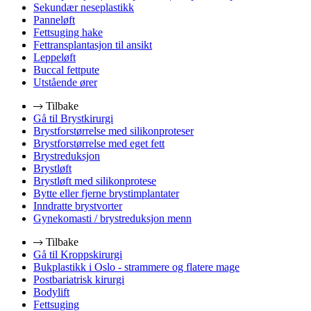
Sekundær neseplastikk
Panneløft
Fettsuging hake
Fettransplantasjon til ansikt
Leppeløft
Buccal fettpute
Utstående ører
Tilbake
Gå til Brystkirurgi
Brystforstørrelse med silikonproteser
Brystforstørrelse med eget fett
Brystreduksjon
Brystløft
Brystløft med silikonprotese
Bytte eller fjerne brystimplantater
Inndratte brystvorter
Gynekomasti / brystreduksjon menn
Tilbake
Gå til Kroppskirurgi
Bukplastikk i Oslo - strammere og flatere mage
Postbariatrisk kirurgi
Bodylift
Fettsuging