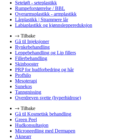
Seteløft - seteplastikk
Rumpeforstørrelse / BBL
Overarmsplastikk - armplastikk
Lårplastikk | Strammere lår
Labiaplastikk og kjønnsleppereduksjon
Tilbake
Gå til Injeksjoner
Rynkebehandling
Leppebehandling og Lip fillers
Fillerbehandling
Skinbooster
PRP for hudforbedring og hår
Profhilo
Mesoterapi
Sunekos
Tanngnissing
Overdreven svette (hyperhidrose)
Tilbake
Gå til Kosmetisk behandling
Green Peel
Hudkonsultasjon
Microneedling med Dermapen
Aknearr