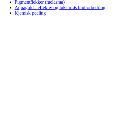
Pigmentflekker (melasma)
Aquagold - effektiv og luksuriøs hudforbedring
Kjemisk peeling