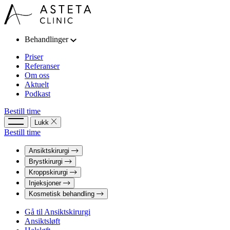
Behandlinger
Priser
Referanser
Om oss
Aktuelt
Podkast
Bestill time
Lukk
Bestill time
Ansiktskirurgi
Brystkirurgi
Kroppskirurgi
Injeksjoner
Kosmetisk behandling
Gå til Ansiktskirurgi
Ansiktsløft