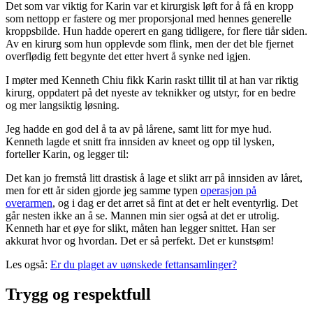
Det som var viktig for Karin var et kirurgisk løft for å få en kropp
som nettopp er fastere og mer proporsjonal med hennes generelle
kroppsbilde. Hun hadde operert en gang tidligere, for flere tiår siden.
Av en kirurg som hun opplevde som flink, men der det ble fjernet
overflødig fett begynte det etter hvert å synke ned igjen.
I møter med Kenneth Chiu fikk Karin raskt tillit til at han var riktig
kirurg, oppdatert på det nyeste av teknikker og utstyr, for en bedre
og mer langsiktig løsning.
Jeg hadde en god del å ta av på lårene, samt litt for mye hud.
Kenneth lagde et snitt fra innsiden av kneet og opp til lysken,
forteller Karin, og legger til:
Det kan jo fremstå litt drastisk å lage et slikt arr på innsiden av låret,
men for ett år siden gjorde jeg samme typen
operasjon på
overarmen
, og i dag er det arret så fint at det er helt eventyrlig. Det
går nesten ikke an å se. Mannen min sier også at det er utrolig.
Kenneth har et øye for slikt, måten han legger snittet. Han ser
akkurat hvor og hvordan. Det er så perfekt. Det er kunstsøm!
Les også:
Er du plaget av uønskede fettansamlinger?
Trygg og respektfull