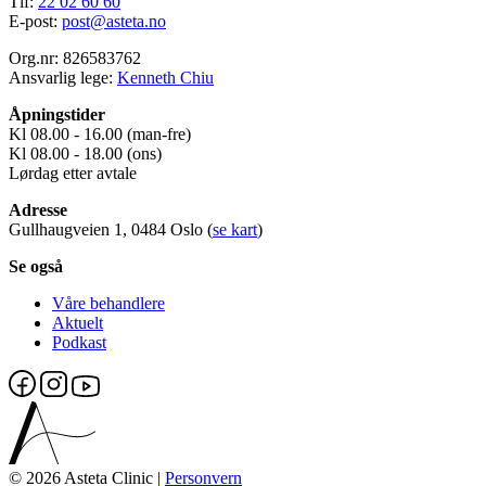
Tlf:
22 02 60 60
E-post:
post@asteta.no
Org.nr: 826583762
Ansvarlig lege:
Kenneth Chiu
Åpningstider
Kl 08.00 - 16.00 (man-fre)
Kl 08.00 - 18.00 (ons)
Lørdag etter avtale
Adresse
Gullhaugveien 1, 0484 Oslo (
se kart
)
Se også
Våre behandlere
Aktuelt
Podkast
© 2026 Asteta Clinic |
Personvern