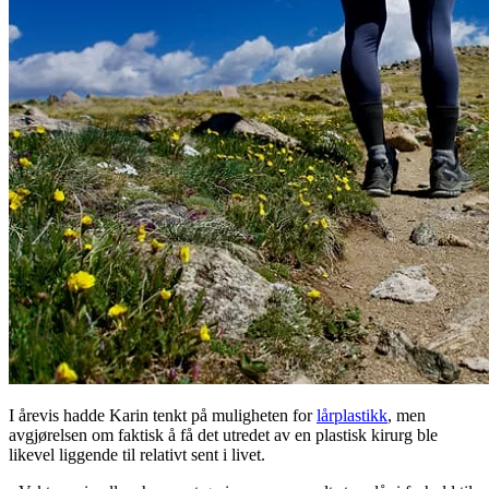
I årevis hadde Karin tenkt på muligheten for
lårplastikk
, men
avgjørelsen om faktisk å få det utredet av en plastisk kirurg ble
likevel liggende til relativt sent i livet.