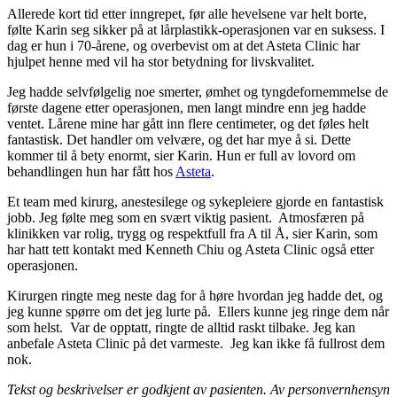
Allerede kort tid etter inngrepet, før alle hevelsene var helt borte,
følte Karin seg sikker på at lårplastikk-operasjonen var en suksess. I
dag er hun i 70-årene, og overbevist om at det Asteta Clinic har
hjulpet henne med vil ha stor betydning for livskvalitet.
Jeg hadde selvfølgelig noe smerter, ømhet og tyngdefornemmelse de
første dagene etter operasjonen, men langt mindre enn jeg hadde
ventet. Lårene mine har gått inn flere centimeter, og det føles helt
fantastisk. Det handler om velvære, og det har mye å si. Dette
kommer til å bety enormt, sier Karin. Hun er full av lovord om
behandlingen hun har fått hos
Asteta
.
Et team med kirurg, anestesilege og sykepleiere gjorde en fantastisk
jobb. Jeg følte meg som en svært viktig pasient. Atmosfæren på
klinikken var rolig, trygg og respektfull fra A til Å, sier Karin, som
har hatt tett kontakt med Kenneth Chiu og Asteta Clinic også etter
operasjonen.
Kirurgen ringte meg neste dag for å høre hvordan jeg hadde det, og
jeg kunne spørre om det jeg lurte på. Ellers kunne jeg ringe dem når
som helst. Var de opptatt, ringte de alltid raskt tilbake. Jeg kan
anbefale Asteta Clinic på det varmeste. Jeg kan ikke få fullrost dem
nok.
Tekst og beskrivelser er godkjent av pasienten. Av personvernhensyn