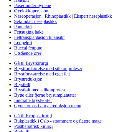
Halsløft
Poser under øynene
Øyelokkoperasjon
Neseoperasjon | Rhinoplastikk | Ekspert neseplastikk
Sekundær neseplastikk
Panneløft
Fettsuging hake
Fettransplantasjon til ansikt
Leppeløft
Buccal fettpute
Utstående ører
Gå til Brystkirurgi
Brystforstørrelse med silikonproteser
Brystforstørrelse med eget fett
Brystreduksjon
Brystløft
Brystløft med silikonprotese
Bytte eller fjerne brystimplantater
Inndratte brystvorter
Gynekomasti / brystreduksjon menn
Gå til Kroppskirurgi
Bukplastikk i Oslo - strammere og flatere mage
Postbariatrisk kirurgi
Bodylift