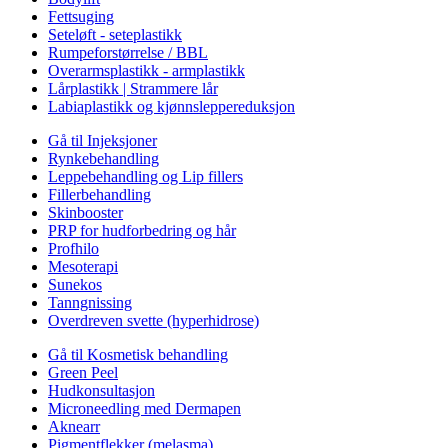
Fettsuging
Seteløft - seteplastikk
Rumpeforstørrelse / BBL
Overarmsplastikk - armplastikk
Lårplastikk | Strammere lår
Labiaplastikk og kjønnsleppereduksjon
Gå til Injeksjoner
Rynkebehandling
Leppebehandling og Lip fillers
Fillerbehandling
Skinbooster
PRP for hudforbedring og hår
Profhilo
Mesoterapi
Sunekos
Tanngnissing
Overdreven svette (hyperhidrose)
Gå til Kosmetisk behandling
Green Peel
Hudkonsultasjon
Microneedling med Dermapen
Aknearr
Pigmentflekker (melasma)