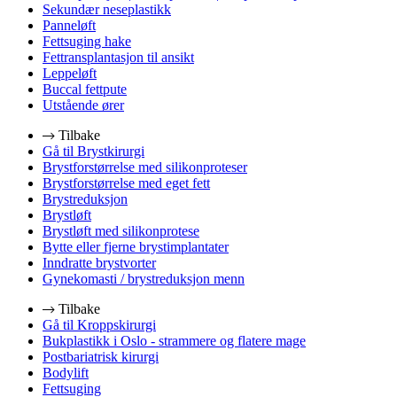
Sekundær neseplastikk
Panneløft
Fettsuging hake
Fettransplantasjon til ansikt
Leppeløft
Buccal fettpute
Utstående ører
Tilbake
Gå til Brystkirurgi
Brystforstørrelse med silikonproteser
Brystforstørrelse med eget fett
Brystreduksjon
Brystløft
Brystløft med silikonprotese
Bytte eller fjerne brystimplantater
Inndratte brystvorter
Gynekomasti / brystreduksjon menn
Tilbake
Gå til Kroppskirurgi
Bukplastikk i Oslo - strammere og flatere mage
Postbariatrisk kirurgi
Bodylift
Fettsuging