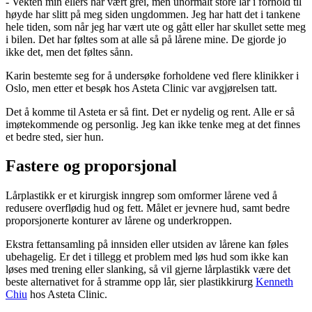
- Vekten min ellers har vært grei, men unormalt store lår i forhold til
høyde har slitt på meg siden ungdommen. Jeg har hatt det i tankene
hele tiden, som når jeg har vært ute og gått eller har skullet sette meg
i bilen. Det har føltes som at alle så på lårene mine. De gjorde jo
ikke det, men det føltes sånn.
Karin bestemte seg for å undersøke forholdene ved flere klinikker i
Oslo, men etter et besøk hos Asteta Clinic var avgjørelsen tatt.
Det å komme til Asteta er så fint. Det er nydelig og rent. Alle er så
imøtekommende og personlig. Jeg kan ikke tenke meg at det finnes
et bedre sted, sier hun.
Fastere og proporsjonal
Lårplastikk er et kirurgisk inngrep som omformer lårene ved å
redusere overflødig hud og fett. Målet er jevnere hud, samt bedre
proporsjonerte konturer av lårene og underkroppen.
Ekstra fettansamling på innsiden eller utsiden av lårene kan føles
ubehagelig. Er det i tillegg et problem med løs hud som ikke kan
løses med trening eller slanking, så vil gjerne lårplastikk være det
beste alternativet for å stramme opp lår, sier plastikkirurg
Kenneth
Chiu
hos Asteta Clinic.