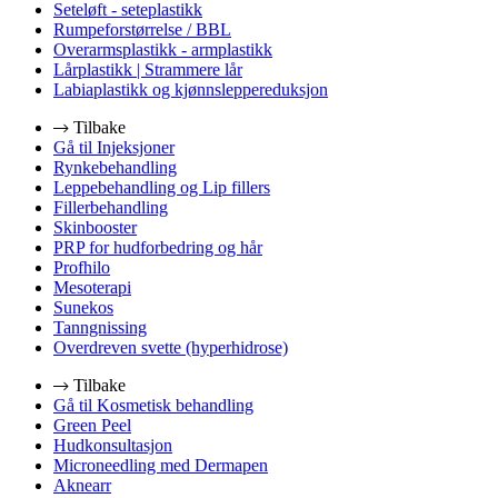
Seteløft - seteplastikk
Rumpeforstørrelse / BBL
Overarmsplastikk - armplastikk
Lårplastikk | Strammere lår
Labiaplastikk og kjønnsleppereduksjon
Tilbake
Gå til Injeksjoner
Rynkebehandling
Leppebehandling og Lip fillers
Fillerbehandling
Skinbooster
PRP for hudforbedring og hår
Profhilo
Mesoterapi
Sunekos
Tanngnissing
Overdreven svette (hyperhidrose)
Tilbake
Gå til Kosmetisk behandling
Green Peel
Hudkonsultasjon
Microneedling med Dermapen
Aknearr