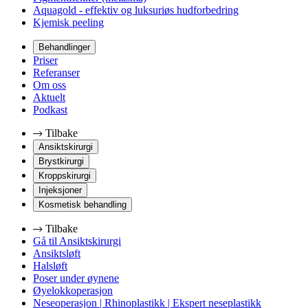
Aquagold - effektiv og luksuriøs hudforbedring
Kjemisk peeling
Behandlinger
Priser
Referanser
Om oss
Aktuelt
Podkast
Tilbake
Ansiktskirurgi
Brystkirurgi
Kroppskirurgi
Injeksjoner
Kosmetisk behandling
Tilbake
Gå til Ansiktskirurgi
Ansiktsløft
Halsløft
Poser under øynene
Øyelokkoperasjon
Neseoperasjon | Rhinoplastikk | Ekspert neseplastikk