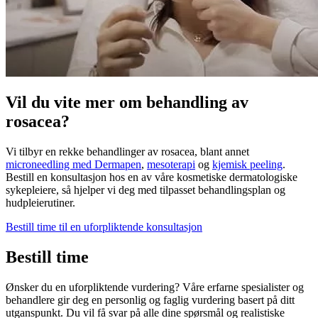
Vil du vite mer om behandling av
rosacea?
Vi tilbyr en rekke behandlinger av rosacea, blant annet
microneedling med Dermapen
,
mesoterapi
og
kjemisk peeling
.
Bestill en konsultasjon hos en av våre kosmetiske dermatologiske
sykepleiere, så hjelper vi deg med tilpasset behandlingsplan og
hudpleierutiner.
Bestill time til en uforpliktende konsultasjon
Bestill time
Ønsker du en uforpliktende vurdering? Våre erfarne spesialister og
behandlere gir deg en personlig og faglig vurdering basert på ditt
utganspunkt. Du vil få svar på alle dine spørsmål og realistiske