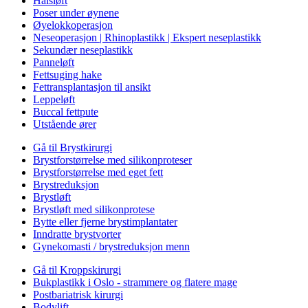
Halsløft
Poser under øynene
Øyelokkoperasjon
Neseoperasjon | Rhinoplastikk | Ekspert neseplastikk
Sekundær neseplastikk
Panneløft
Fettsuging hake
Fettransplantasjon til ansikt
Leppeløft
Buccal fettpute
Utstående ører
Gå til Brystkirurgi
Brystforstørrelse med silikonproteser
Brystforstørrelse med eget fett
Brystreduksjon
Brystløft
Brystløft med silikonprotese
Bytte eller fjerne brystimplantater
Inndratte brystvorter
Gynekomasti / brystreduksjon menn
Gå til Kroppskirurgi
Bukplastikk i Oslo - strammere og flatere mage
Postbariatrisk kirurgi
Bodylift