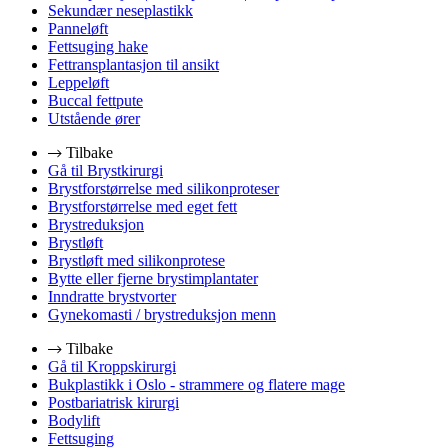
Sekundær neseplastikk
Panneløft
Fettsuging hake
Fettransplantasjon til ansikt
Leppeløft
Buccal fettpute
Utstående ører
Tilbake
Gå til Brystkirurgi
Brystforstørrelse med silikonproteser
Brystforstørrelse med eget fett
Brystreduksjon
Brystløft
Brystløft med silikonprotese
Bytte eller fjerne brystimplantater
Inndratte brystvorter
Gynekomasti / brystreduksjon menn
Tilbake
Gå til Kroppskirurgi
Bukplastikk i Oslo - strammere og flatere mage
Postbariatrisk kirurgi
Bodylift
Fettsuging