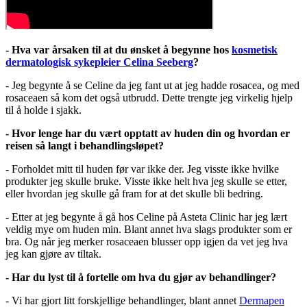
- Hva var årsaken til at du ønsket å begynne hos
kosmetisk
dermatologisk sykepleier Celina Seeberg
?
- Jeg begynte å se Celine da jeg fant ut at jeg hadde rosacea, og med
rosaceaen så kom det også utbrudd. Dette trengte jeg virkelig hjelp
til å holde i sjakk.
- Hvor lenge har du vært opptatt av huden din og hvordan er
reisen så langt i behandlingsløpet?
- Forholdet mitt til huden før var ikke der. Jeg visste ikke hvilke
produkter jeg skulle bruke. Visste ikke helt hva jeg skulle se etter,
eller hvordan jeg skulle gå fram for at det skulle bli bedring.
- Etter at jeg begynte å gå hos Celine på Asteta Clinic har jeg lært
veldig mye om huden min. Blant annet hva slags produkter som er
bra. Og når jeg merker rosaceaen blusser opp igjen da vet jeg hva
jeg kan gjøre av tiltak.
- Har du lyst til å fortelle om hva du gjør av behandlinger?
- Vi har gjort litt forskjellige behandlinger, blant annet
Dermapen