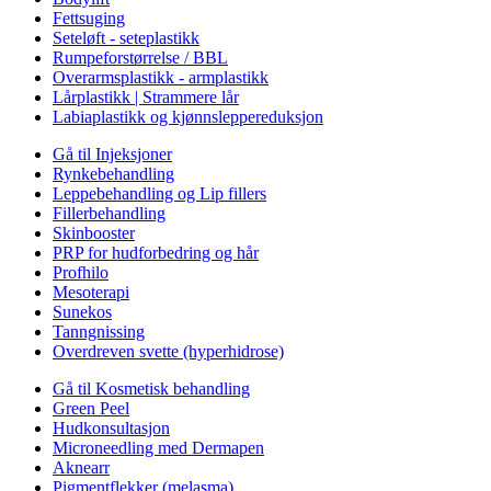
Fettsuging
Seteløft - seteplastikk
Rumpeforstørrelse / BBL
Overarmsplastikk - armplastikk
Lårplastikk | Strammere lår
Labiaplastikk og kjønnsleppereduksjon
Gå til Injeksjoner
Rynkebehandling
Leppebehandling og Lip fillers
Fillerbehandling
Skinbooster
PRP for hudforbedring og hår
Profhilo
Mesoterapi
Sunekos
Tanngnissing
Overdreven svette (hyperhidrose)
Gå til Kosmetisk behandling
Green Peel
Hudkonsultasjon
Microneedling med Dermapen
Aknearr
Pigmentflekker (melasma)