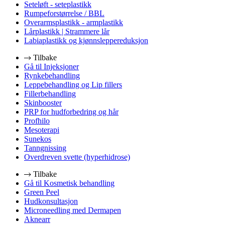
Seteløft - seteplastikk
Rumpeforstørrelse / BBL
Overarmsplastikk - armplastikk
Lårplastikk | Strammere lår
Labiaplastikk og kjønnsleppereduksjon
Tilbake
Gå til Injeksjoner
Rynkebehandling
Leppebehandling og Lip fillers
Fillerbehandling
Skinbooster
PRP for hudforbedring og hår
Profhilo
Mesoterapi
Sunekos
Tanngnissing
Overdreven svette (hyperhidrose)
Tilbake
Gå til Kosmetisk behandling
Green Peel
Hudkonsultasjon
Microneedling med Dermapen
Aknearr