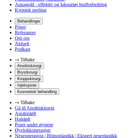
Aquagold - effektiv og luksuriøs hudforbedring
Kjemisk peeling
Behandlinger
Priser
Referanser
Om oss
Aktuelt
Podkast
Tilbake
Ansiktskirurgi
Brystkirurgi
Kroppskirurgi
Injeksjoner
Kosmetisk behandling
Tilbake
Gå til Ansiktskirurgi
Ansiktsløft
Halsløft
Poser under øynene
Øyelokkoperasjon
Neseoperasjon | Rhinoplastikk | Ekspert neseplastikk