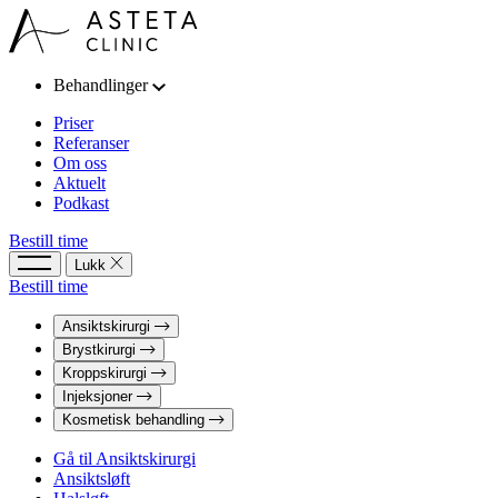
Behandlinger
Priser
Referanser
Om oss
Aktuelt
Podkast
Bestill time
Lukk
Bestill time
Ansiktskirurgi
Brystkirurgi
Kroppskirurgi
Injeksjoner
Kosmetisk behandling
Gå til Ansiktskirurgi
Ansiktsløft