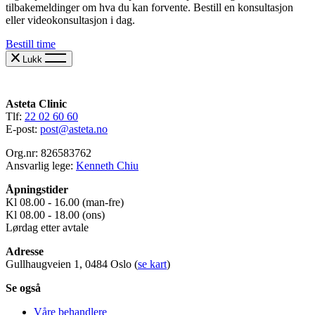
tilbakemeldinger om hva du kan forvente. Bestill en konsultasjon
eller videokonsultasjon i dag.
Bestill time
Lukk
Asteta Clinic
Tlf:
22 02 60 60
E-post:
post@asteta.no
Org.nr: 826583762
Ansvarlig lege:
Kenneth Chiu
Åpningstider
Kl 08.00 - 16.00 (man-fre)
Kl 08.00 - 18.00 (ons)
Lørdag etter avtale
Adresse
Gullhaugveien 1, 0484 Oslo (
se kart
)
Se også
Våre behandlere